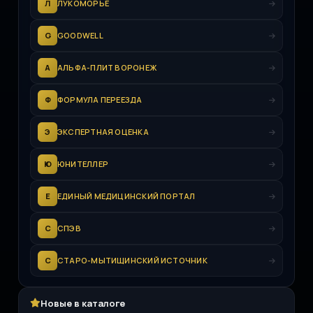
Л
ЛУКОМОРЬЕ
G
GOODWELL
А
АЛЬФА-ПЛИТ ВОРОНЕЖ
Ф
ФОРМУЛА ПЕРЕЕЗДА
Э
ЭКСПЕРТНАЯ ОЦЕНКА
Ю
ЮНИТЕЛЛЕР
Е
ЕДИНЫЙ МЕДИЦИНСКИЙ ПОРТАЛ
С
СПЭВ
С
СТАРО-МЫТИЩИНСКИЙ ИСТОЧНИК
Новые в каталоге