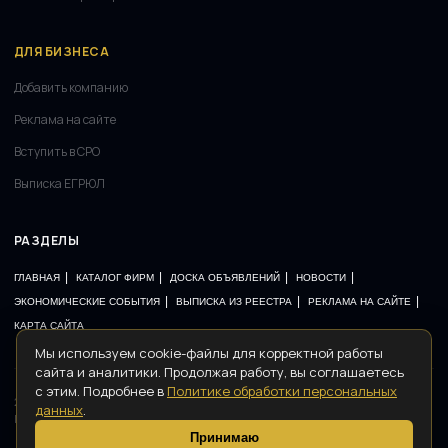
ДЛЯ БИЗНЕСА
Добавить компанию
Реклама на сайте
Вступить в СРО
Выписка ЕГРЮЛ
РАЗДЕЛЫ
|
|
|
|
ГЛАВНАЯ
КАТАЛОГ ФИРМ
ДОСКА ОБЪЯВЛЕНИЙ
НОВОСТИ
|
|
|
ЭКОНОМИЧЕСКИЕ СОБЫТИЯ
ВЫПИСКА ИЗ РЕЕСТРА
РЕКЛАМА НА САЙТЕ
КАРТА САЙТА
Мы используем cookie-файлы для корректной работы
сайта и аналитики. Продолжая работу, вы соглашаетесь
с этим. Подробнее в
Политике обработки персональных
2008–2026 ©
РЕГИСТРАТОР
· Все права защищены
данных
.
Политика конфиденциальности
Договор-оферта
Контакты
Карта сайта
Принимаю