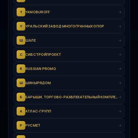
Y
YAMOBUROFF
У
УРАЛЬСКИЙ ЗАВОД МНОГОГРАННЫХ ОПОР
Ш
ШАЛЕ
С
СИБСТРОЙПРОЕКТ
R
RUSSIAN PROMO
Ш
ШИНЫРЯДОМ
Б
БАРЫШИ, ТОРГОВО-РАЗВЛЕКАТЕЛЬНЫЙ КОМПЛЕКС
А
АТЛАС-ГРУПП
Р
РУСМЕТ