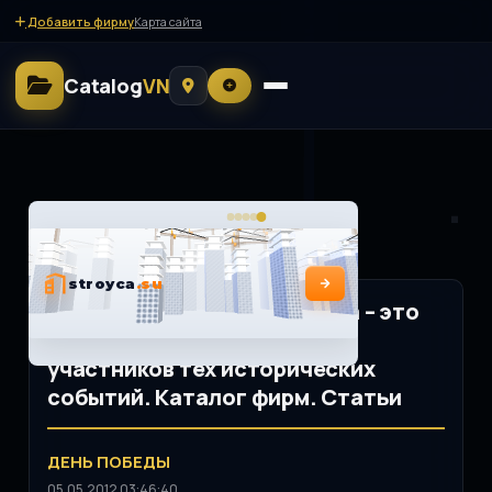
Добавить фирму
Карта сайта
Catalog
VN
День победы. Для нас война – это
воспоминания ветеранов,
участников тех исторических
событий. Каталог фирм. Статьи
ДЕНЬ ПОБЕДЫ
05.05.2012 03:46:40