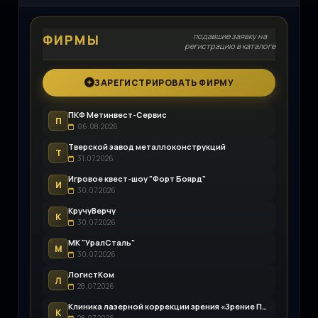
подавшие заявку на
ФИРМЫ
регистрацию в каталоге
ЗАРЕГИСТРИРОВАТЬ ФИРМУ
ПКФ Метинвест-Сервис
П
06.08.2026
Тверской завод металлоконструкций
Т
31.07.2026
Игровое квест-шоу "Форт Боярд"
И
30.07.2026
КручуВерчу
К
30.07.2026
МК "УралСталь"
М
30.07.2026
ЛогистКом
Л
28.07.2026
Клиника лазерной коррекции зрения «Зрение Пенза»
К
28.07.2026